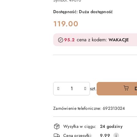
Symbol:
49676
Dostępność:
Duża dostępność
cena:
119.00
cena z kodem:
95.2
WAKACJE
Ilość
szt.
Zamówienie telefoniczne: 692313024
Dostępność
Wysyłka w ciągu:
24 godziny
i
Cena przesyłki:
9.99