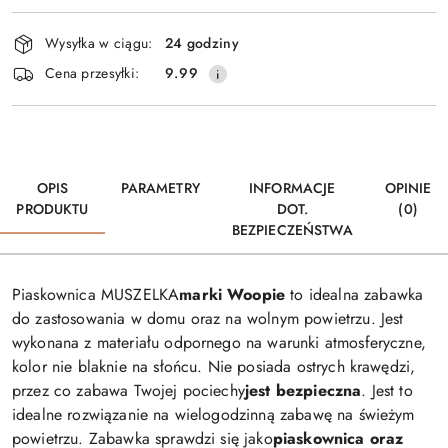
Dostępność
Wysyłka w ciągu:
24 godziny
i
Cena przesyłki:
9.99
dostawa
OPIS
PARAMETRY
INFORMACJE
OPINIE
PRODUKTU
DOT.
(0)
BEZPIECZEŃSTWA
Piaskownica MUSZELKA
marki Woopie
to idealna zabawka
do zastosowania w domu oraz na wolnym powietrzu. Jest
wykonana z materiału odpornego na warunki atmosferyczne,
kolor nie blaknie na słońcu. Nie posiada ostrych krawędzi,
przez co zabawa Twojej pociechy
jest bezpieczna
. Jest to
idealne rozwiązanie na wielogodzinną zabawę na świeżym
powietrzu. Zabawka sprawdzi się jako
piaskownica oraz