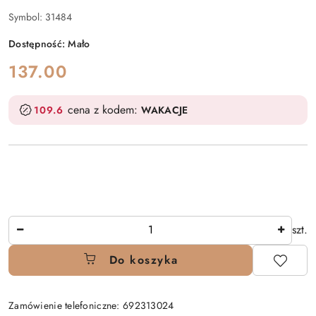
Symbol:
31484
Dostępność:
Mało
cena:
137.00
cena z kodem:
109.6
WAKACJE
Ilość
szt.
Do koszyka
Zamówienie telefoniczne: 692313024