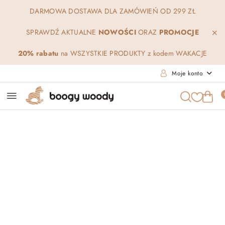
Przejdź do treści głównej
Przejdź do wyszukiwarki
Przejdź do moje konto
Przejdź do menu głównego
Przejdź do opisu produktu
Przejdź do stopki
DARMOWA DOSTAWA DLA ZAMÓWIEŃ OD 299 ZŁ
SPRAWDŹ AKTUALNE
NOWOŚCI
ORAZ
PROMOCJE
20% rabatu
na WSZYSTKIE PRODUKTY z kodem WAKACJE
Moje konto