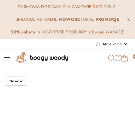
Przejdź do treści głównej
Przejdź do wyszukiwarki
Przejdź do moje konto
Przejdź do menu głównego
Przejdź do opisu produktu
Przejdź do stopki
DARMOWA DOSTAWA DLA ZAMÓWIEŃ OD 299 ZŁ
SPRAWDŹ AKTUALNE
NOWOŚCI
ORAZ
PROMOCJE
20% rabatu
na WSZYSTKIE PRODUKTY z kodem WAKACJE
Moje konto
Nowość