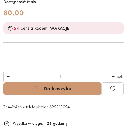
Dostępność:
Mało
cena:
80.00
cena z kodem:
64
WAKACJE
Ilość
szt.
Do koszyka
Zamówienie telefoniczne: 692313024
Dostępność
Wysyłka w ciągu:
24 godziny
i