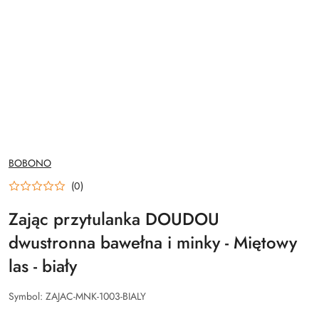
NAZWA
BOBONO
PRODUCENTA:
(0)
Zając przytulanka DOUDOU
dwustronna bawełna i minky - Miętowy
las - biały
Symbol:
ZAJAC-MNK-1003-BIALY