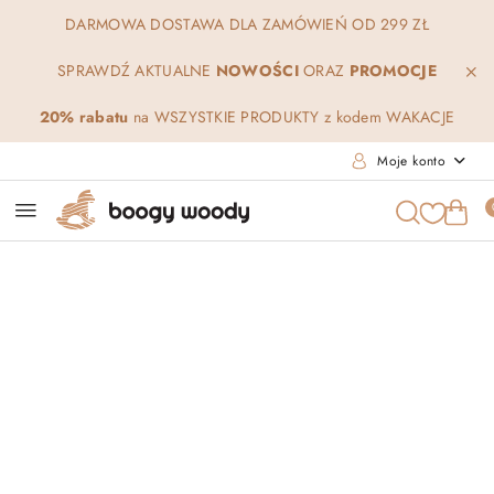
Przejdź do treści głównej
Przejdź do wyszukiwarki
Przejdź do moje konto
Przejdź do menu głównego
Przejdź do opisu produktu
Przejdź do stopki
DARMOWA DOSTAWA DLA ZAMÓWIEŃ OD 299 ZŁ
SPRAWDŹ AKTUALNE
NOWOŚCI
ORAZ
PROMOCJE
20% rabatu
na WSZYSTKIE PRODUKTY z kodem WAKACJE
Moje konto