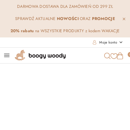
Przejdź do treści głównej
Przejdź do wyszukiwarki
Przejdź do moje konto
Przejdź do menu głównego
Przejdź do opisu produktu
Przejdź do stopki
DARMOWA DOSTAWA DLA ZAMÓWIEŃ OD 299 ZŁ
SPRAWDŹ AKTUALNE
NOWOŚCI
ORAZ
PROMOCJE
20% rabatu
na WSZYSTKIE PRODUKTY z kodem WAKACJE
Moje konto