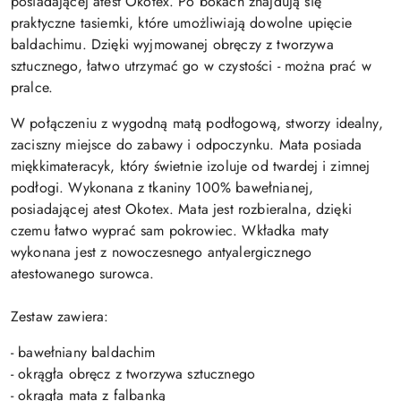
posiadającej atest Okotex. Po bokach znajdują się
praktyczne tasiemki, które umożliwiają dowolne upięcie
baldachimu. Dzięki wyjmowanej obręczy z tworzywa
sztucznego, łatwo utrzymać go w czystości - można prać w
pralce.
W połączeniu z wygodną matą podłogową, stworzy idealny,
zaciszny miejsce do zabawy i odpoczynku. Mata posiada
miękkimateracyk, który świetnie izoluje od twardej i zimnej
podłogi. Wykonana z tkaniny 100% bawełnianej,
posiadającej atest Okotex. Mata jest rozbieralna, dzięki
czemu łatwo wyprać sam pokrowiec. Wkładka maty
wykonana jest z nowoczesnego antyalergicznego
atestowanego surowca.
Zestaw zawiera:
- bawełniany baldachim
- okrągła obręcz z tworzywa sztucznego
- okrągła mata z falbanką