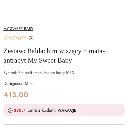
NAZWA
MY SWEET BABY
PRODUCENTA:
(0)
Zestaw: Baldachim wiszący + mata-
antracyt My Sweet Baby
Symbol:
Set:bald+mata/magic loop/1033
Dostępność:
Mało
cena:
413.00
cena z kodem:
330.4
WAKACJE