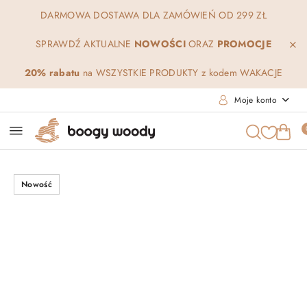
Przejdź do treści głównej
Przejdź do wyszukiwarki
Przejdź do moje konto
Przejdź do menu głównego
Przejdź do opisu produktu
Przejdź do stopki
DARMOWA DOSTAWA DLA ZAMÓWIEŃ OD 299 ZŁ
SPRAWDŹ AKTUALNE
NOWOŚCI
ORAZ
PROMOCJE
20% rabatu
na WSZYSTKIE PRODUKTY z kodem WAKACJE
Moje konto
Nowość