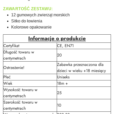
ZAWARTOŚĆ ZESTAWU:
12 gumowych zwierząt morskich
Sitko do łowienia
Kolorowe opakowanie
Informacje o produkcie
Certyfikat
CE, EN71
Długość towaru w
20
centymetrach
Zabawka przeznaczona dla
Ostrzeżenie!
dzieci w wieku +18 miesięcy
Płeć
Uniseks
Wiek
18m +
Wysokość towaru w
25
centymetrach
Szerokość towaru w
10
centymetrach