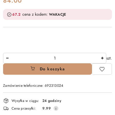
cena:
84.00
cena z kodem:
67.2
WAKACJE
Ilość
szt.
Do koszyka
Zamówienie telefoniczne: 692313024
Dostępność
Wysyłka w ciągu:
24 godziny
i
Cena przesyłki:
9.99
dostawa