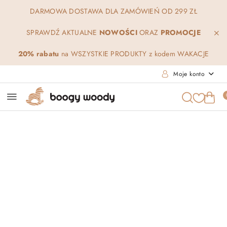
Przejdź do treści głównej
Przejdź do wyszukiwarki
Przejdź do moje konto
Przejdź do menu głównego
Przejdź do opisu produktu
Przejdź do stopki
DARMOWA DOSTAWA DLA ZAMÓWIEŃ OD 299 ZŁ
SPRAWDŹ AKTUALNE
NOWOŚCI
ORAZ
PROMOCJE
20% rabatu
na WSZYSTKIE PRODUKTY z kodem WAKACJE
Moje konto