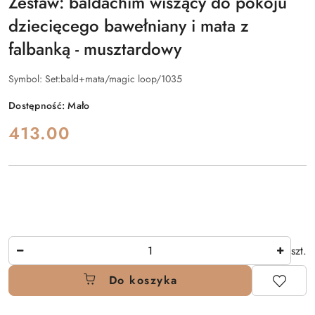
Zestaw: baldachim wiszący do pokoju
dziecięcego bawełniany i mata z
falbanką - musztardowy
Symbol:
Set:bald+mata/magic loop/1035
Dostępność:
Mało
cena:
413.00
Ilość
szt.
Do koszyka